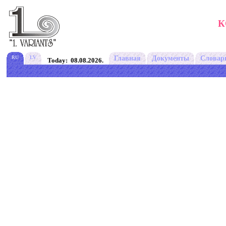
К
RU
LV
Главная
Документы
Словар
Today: 08.08.2026.