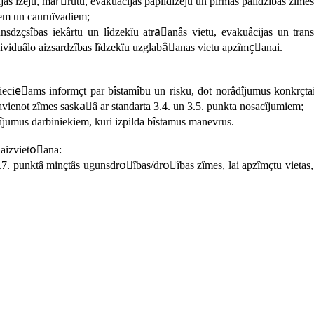
s izeju, marًrutu, evakuâcijas papildizeju un pirmâs palîdzîbas zîmes
çjumu uz konteineriem un cauruïvadiem;
çsîbas iekârtu un lîdzekïu atraًanâs vietu, evakuâcijas un trans
ndividuâlo aizsardzîbas lîdzekïu uzglabâًanas vietu apzîmçًanai.
ecieًams informçt par bîstamîbu un risku, dot norâdîjumus konkrçtai 
savienot zîmes saskaٍâ ar standarta 3.4. un 3.5. punkta nosacîjumiem;
jumus darbiniekiem, kuri izpilda bîstamus manevrus.
 aizvietoًana:
1.7. punktâ minçtâs ugunsdroًîbas/droًîbas zîmes, lai apzîmçtu vietas