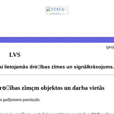
(pro
LVS
ai lietojamâs droًîbas zîmes un signâlkrâsojums.
roًîbas zîmçm objektos un darba vietâs
m gadîjumiem paredzçtâs.