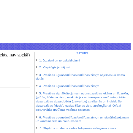
SATURS
jekts, nav spçkâ)
1. Jçdzieni un to izskaidrojumi
2. Vispârîgie jautâjumi
3. Prasîbas ugunsdroًîbas/droًîbas zîmçm objektos un darba
vietâs
4. Prasîbas ugunsdroًîbas/droًîbas zîmçm
5. Prasîbas signâlkrâsojumam ugunsdzçsîbas iekârtu un lîdzekïu,
aizsardzîbas aizsargbûvju (patvertٍu) atraًanâs un individuâlo
aizsardzîbas lîdzekïu uzglabâًanas vietu apzîmçًanai. Grîdai
pietuvinâtâs droًîbas vadîbas sistçmas
6. Prasîbas ugunsdroًîbas/droًîbas zîmçm un signâlkrâsojumam
uz konteineriem un cauruïvadiem
7. Objektos un darba vietâs lietojamâs aizlieguma zîmes