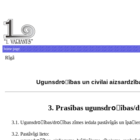
home page
Rîgâ
Ugunsdroًîbas un civilai aizsardzîb
3. Prasîbas ugunsdroًîbas/d
3.1. Ugunsdroًîbas/droًîbas zîmes iedala pastâvîgâs un îpaًie
3.2. Pastâvîgi lieto: