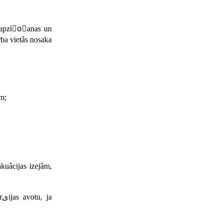
, apziٍoًanas un
rba vietâs nosaka
m;