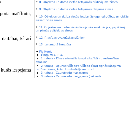
;
8. Objektos un darba vietâs lietojamâs brîdinâjuma zîmes
9. Objektos un darba vietâs lietojamâs rîkojuma zîmes
porta marًrutu,
10. Objektos un darba vietâs lietojamâs ugunsdroًîbas un civilâs
aizsardzîbas zîmes
11. Objektos un darba vietâs lietojamâs evakuâcijas, papildizeju
un pirmâs palîdzibas zîmes
12. Prasîbas evakuâcijas plâniem
darbîbai, kâ arî
13. Izmantotâ literatûra
Pielikumi:
zîmçjumi 1. ÷ 4.
1. tabula - Zîmes minimâlie izmçri atkarîbâ no redzemîbas
attâluma
2. tabula - Ugunsdroًîbas/droًîbas zîmju signâlkrâsojuma
, kurâs iespçjama
nozîme, forma, krâsu kombinâcija un izmçri
3. tabula - Cauruïvadu marيçjums
3. tabula - Cauruïvadu marيçjums (colored)