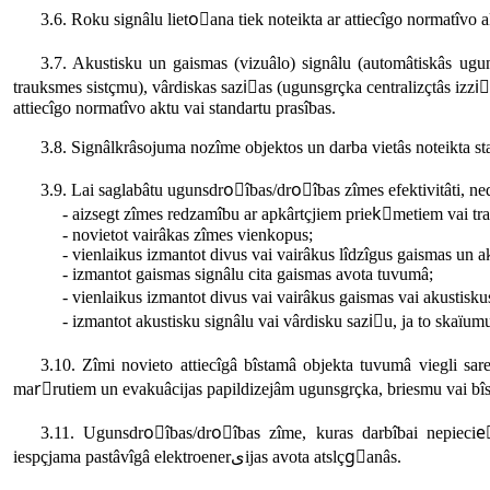
3.6. Roku signâlu lietoًana tiek noteikta ar attiecîgo normatîvo 
3.7. Akustisku un gaismas (vizuâlo) signâlu (automâtiskâs ug
trauksmes sistçmu), vârdiskas saziٍas (ugunsgrçka centralizçtâs izzi
attiecîgo normatîvo aktu vai standartu prasîbas.
3.8. Signâlkrâsojuma nozîme objektos un darba vietâs noteikta s
3.9. Lai saglabâtu ugunsdroًîbas/droًîbas zîmes efektivitâti, ned
- aizsegt zîmes redzamîbu ar apkârtçjiem priekًmetiem vai trau
- novietot vairâkas zîmes vienkopus;
- vienlaikus izmantot divus vai vairâkus lîdzîgus gaismas un ak
- izmantot gaismas signâlu cita gaismas avota tuvumâ;
- vienlaikus izmantot divus vai vairâkus gaismas vai akustiskus 
- izmantot akustisku signâlu vai vârdisku saziٍu, ja to skaïumu
3.10. Zîmi novieto attiecîgâ bîstamâ objekta tuvumâ viegli saredzamâ vietâ, ٍemot vçrâ jeb
marًrutiem un evakuâcijas papildizejâm ugunsgrçka, briesmu vai bîs
3.11. Ugunsdroًîbas/droًîbas zîme, kuras darbîbai nepiecieًama elektroenerىija, apgâdâjama ar garantçtu papil
iespçjama pastâvîgâ elektroenerىijas avota atslçgًanâs.