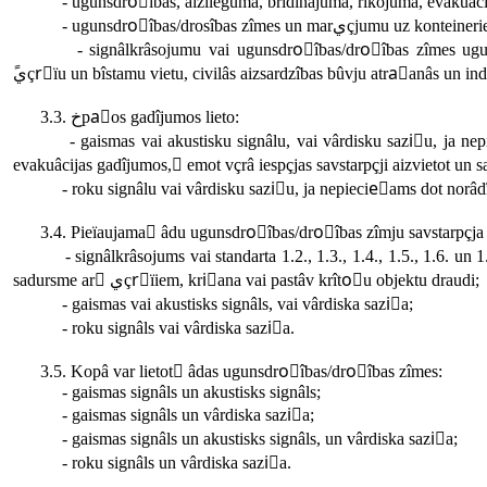
- ugunsdroًîbas, aizlieguma, brîdinâjuma, rîkojuma, evakuâcija
- ugunsdroًîbas/drosîbas zîmes un marي
- signâlkrâsojumu vai ugunsdroًîbas/droًîbas zîmes ugunsdz
ًيçrًïu un bîstamu vietu, civilâs aizsardzîbas bûvju atraًanâs un i
3.3. خpaًos gadîjumos lieto:
- gaismas vai akustisku signâlu, vai vârdisku saziٍu, ja nepi
evakuâcijas gadîjumos, ٍemot vçrâ iespçjas savstarpçji aizvietot un 
- roku signâlu vai vârdisku saziٍu, ja nepiecieًams dot norâdî
3.4. Pieïaujama ًâdu ugunsdroًîbas/droًîbas zîmju savstarpçja
- signâlkrâsojums vai standarta 1.2., 1.3., 1.4., 1.5., 1.6. un 
sadursme ar ًيçrًïiem, kriًana vai pastâv krîtoًu objektu draudi;
- gaismas vai akustisks signâls, vai vârdiska saziٍa;
- roku signâls vai vârdiska saziٍa.
3.5. Kopâ var lietot ًâdas ugunsdroًîbas/droًîbas zîmes:
- gaismas signâls un akustisks signâls;
- gaismas signâls un vârdiska saziٍa;
- gaismas signâls un akustisks signâls, un vârdiska saziٍa;
- roku signâls un vârdiska saziٍa.