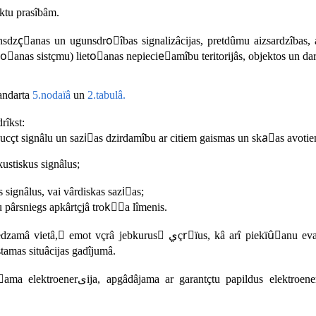
aktu prasîbâm.
unsdzçًanas un ugunsdroًîbas signalizâcijas, pretdûmu aizsardzîbas
ٍoًanas sistçmu) lietoًanas nepiecieًamîbu teritorijâs, objektos un da
tandarta
5.nodaïâ
un
2.tabulâ.
rîkst:
cçt signâlu un saziٍas dzirdamîbu ar citiem gaismas un skaٍas avotie
ustiskus signâlus;
signâlus, vai vârdiskas saziٍas;
 pârsniegs apkârtçjâ trokًٍa lîmenis.
kurus ًيçrًïus, kâ arî piekïûًanu evakuâcijas izejâm,
tamas situâcijas gadîjumâ.
dus elektroenerىijas avotu, ja